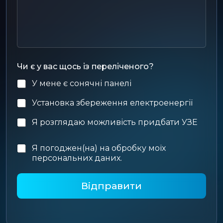
ф
о
о
в
н
і
*
д
о
м
л
Чи є у вас щось із переліченого?
е
н
У мене є сонячні панелі
н
я
Установка збереження електроенергії
Я розглядаю можливість придбати УЗЕ
Я погоджен(на) на обробку моїх
P
персональних даних.
o
l
Відправити
i
c
y
*